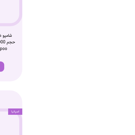
شامپو ض
poo
اسپانیا