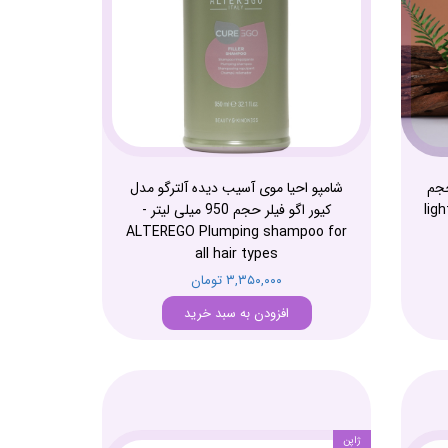
حجم
شامپو احیا موی آسیب دیده آلترگو مدل
light-
کیور اگو فیلر حجم 950 میلی لیتر -
ALTEREGO Plumping shampoo for
all hair types
۳,۳۵۰,۰۰۰ تومان
افزودن به سبد خرید
ژاپن