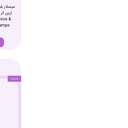
میسلار شا
scus &
hampo
اسپانیا