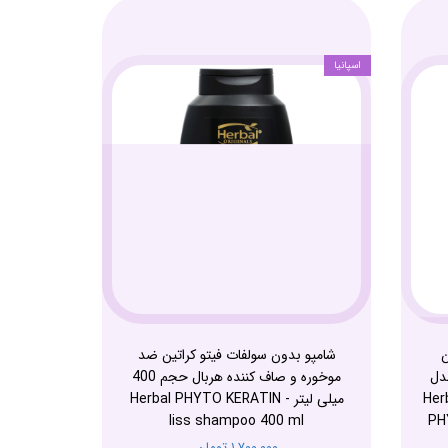
اسپانیا
ن
شامپو بدون سولفات فیتو کراتین ضد
دل
موخوره و صاف کننده هربال حجم 400
 400 میلی لیتر - Herbal
میلی لیتر - Herbal PHYTO KERATIN
liss shampoo 400 ml
PH
۱,۷۰۰,۰۰۰ تومان