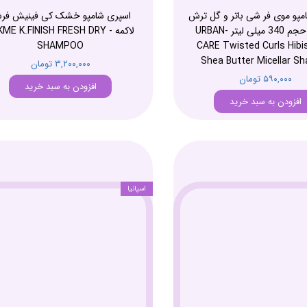
مپو موی فر شی باتر و گل ترش
اسپری شامپو خشک کی فینیش فر
اربن کر حجم 340 میلی لیتر -URBAN
لاکمه - ME K.FINISH FRESH DRY
SHAMPOO
CARE Twisted Curls Hibi
Shea Butter Micellar S
۳,۲۰۰,۰۰۰ تومان
۵۹۰,۰۰۰ تومان
افزودن به سبد خرید
افزودن به سبد خرید
اسپانیا