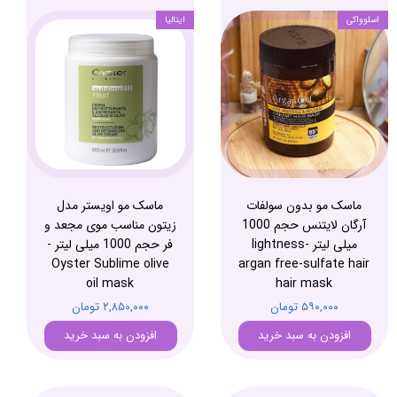
اسلوواکی
ایتالیا
ماسک مو بدون سولفات
ماسک مو اویستر مدل
آرگان لایتنس حجم 1000
زیتون مناسب موی مجعد و
میلی لیتر -lightness
فر حجم 1000 میلی لیتر -
Oyster Sublime olive
argan free-sulfate hair
oil mask
hair mask
۵۹۰,۰۰۰ تومان
۲,۸۵۰,۰۰۰ تومان
افزودن به سبد خرید
افزودن به سبد خرید