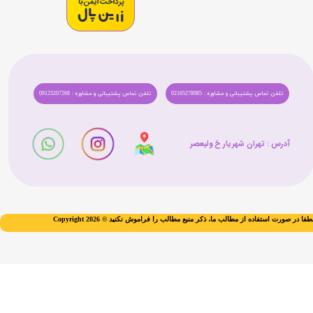
تلفن تماس پشتیبانی و مشاوره : 02165278985
تلفن تماس پشتیبانی و مشاوره : 09123207268