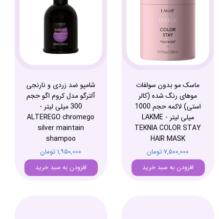
ماسک مو بدون سولفات
شامپو ضد زردی و نارنجی
موهای رنگ شده (کالر
آلترگو مدل کروم اگو حجم
استی) لاکمه حجم 1000
300 میلی لیتر -
میلی لیتر - LAKME
ALTEREGO chromego
silver maintain
TEKNIA COLOR STAY
shampoo
HAIR MASK
۷,۵۰۰,۰۰۰ تومان
۱,۹۵۰,۰۰۰ تومان
افزودن به سبد خرید
افزودن به سبد خرید