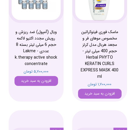
ماسک فوری فیتوکراتین
ویال (آمپول) ضد ریزش و
مخصوص موهای فر و
رویش مجدد اکتیو لاکمه
مجعد هربال مدل کرلز
حجم 6 میلی لیتر بسته 8
حجم 400 میلی لیتر -
عددی - Lakme
k.therapy active shock
Herbal PHYTO
concentrate
KERATIN CURLS
EXPRESS MASK 400
۵,۷۰۰,۰۰۰ تومان
ml
افزودن به سبد خرید
۱,۷۰۰,۰۰۰ تومان
افزودن به سبد خرید