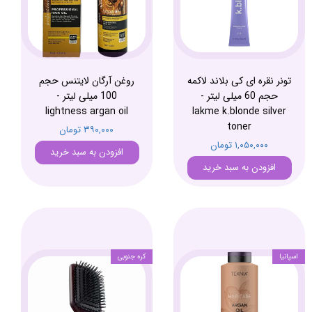
تونر نقره ای کی بلاند لاکمه
روغن آرگان لایتنس حجم
حجم 60 میلی لیتر -
100 میلی لیتر -
lightness argan oil
lakme k.blonde silver
toner
۳۹۰,۰۰۰ تومان
۱,۰۵۰,۰۰۰ تومان
افزودن به سبد خرید
افزودن به سبد خرید
اسپانیا
کره جنوبی​