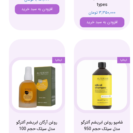
types
افزودن به سبد خرید
۳,۳۵۰,۰۰۰ تومان
افزودن به سبد خرید
ایتالیا
ایتالیا
شامپو روغن ابریشم آلترگو
روغن آرگان ابریشم آلترگو
مدل سیلک حجم 950
مدل سیلک حجم 100