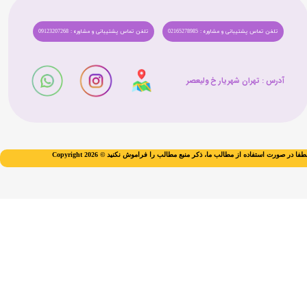
تلفن تماس پشتیبانی و مشاوره : 02165278985
تلفن تماس پشتیبانی و مشاوره : 09123207268