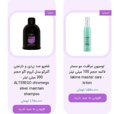
اسپانیا
ایتالیا
لوسیون مراقبت مو مستر
شامپو ضد زردی و نارنجی
لاکمه حجم 100 میلی لیتر
آلترگو مدل کروم اگو حجم
- lakme master care
300 میلی لیتر -
ALTEREGO chromego
lotion
silver maintain
۱,۵۵۰,۰۰۰ تومان
shampoo
افزودن به سبد خرید
۱,۹۵۰,۰۰۰ تومان
افزودن به سبد خرید