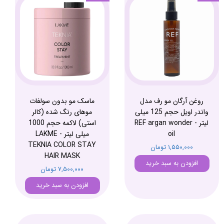
روغن آرگان مو رف مدل
ماسک مو بدون سولفات
واندر اویل حجم 125 میلی
موهای رنگ شده (کالر
لیتر - REF argan wonder
استی) لاکمه حجم 1000
oil
میلی لیتر - LAKME
TEKNIA COLOR STAY
۱,۵۵۰,۰۰۰ تومان
HAIR MASK
افزودن به سبد خرید
۷,۵۰۰,۰۰۰ تومان
افزودن به سبد خرید