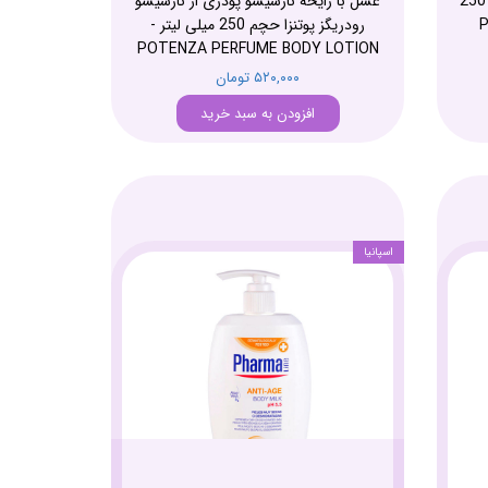
با رایحه لی امپریو آرمانی پوتنزا حچم 250
عسل با رایحه نارسیسو پودری از نارسیسو
P
رودریگز پوتنزا حچم 250 میلی لیتر -
POTENZA PERFUME BODY LOTION
۵۲۰,۰۰۰ تومان
افزودن به سبد خرید
اسپانیا