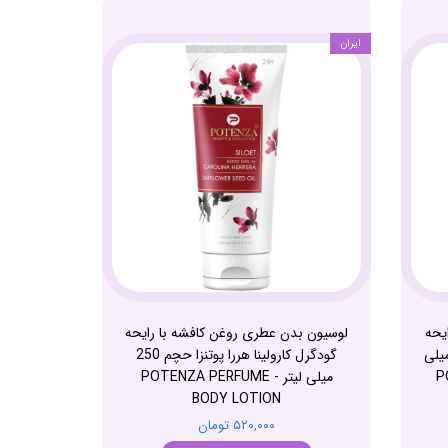
ایران
یحه
لوسیون بدن عطری روغن کافشه با رایحه
یسکوارد پوتنزا حچم 250 میلی
گودگرل کارولینا هررا پوتنزا حچم 250
P
میلی لیتر - POTENZA PERFUME
BODY LOTION
۵۲۰,۰۰۰ تومان