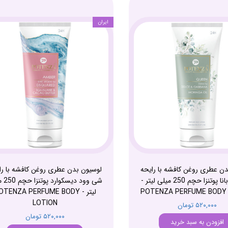
ایران
دن عطری روغن کافشه با رایحه
لوسیون بدن عطری روغن کافشه با را
دولچه گابانا پوتنزا حچم 250 میلی لیتر -
شی وود د
POTENZA PERFUME BODY
لیتر - OTENZA PERFUME BODY
LOTION
۵۲۰,۰۰۰ تومان
۵۲۰,۰۰۰ تومان
افزودن به سبد خرید