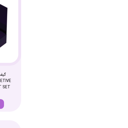
گیفت
T SET