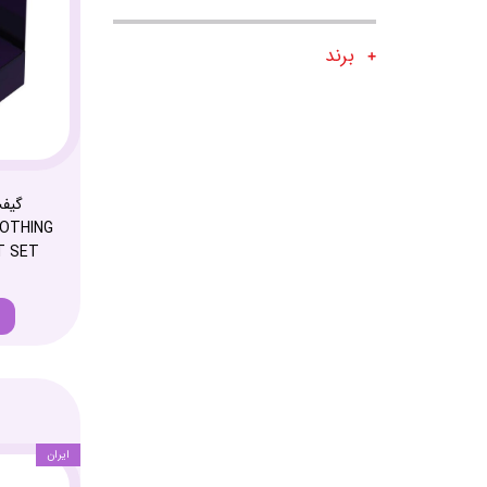
برند
گیفت
T SET
ایران