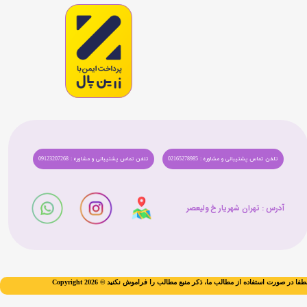
تلفن تماس پشتیبانی و مشاوره : 02165278985
تلفن تماس پشتیبانی و مشاوره : 09123207268