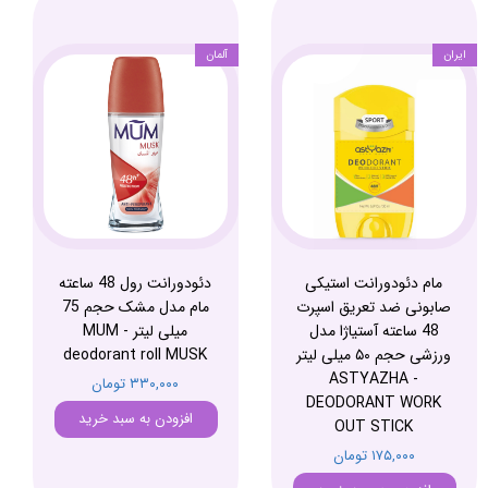
ایران
آلمان
مام دئودورانت استیکی
دئودورانت رول 48 ساعته
صابونی ضد تعریق اسپرت
مام مدل مشک حجم 75
48 ساعته آستیاژا مدل
میلی لیتر - MUM
ورزشی حجم ۵۰ میلی لیتر
deodorant roll MUSK
- ASTYAZHA
۳۳۰,۰۰۰ تومان
DEODORANT WORK
افزودن به سبد خرید
OUT STICK
۱۷۵,۰۰۰ تومان