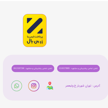
تلفن تماس پشتیبانی و مشاوره : 02165278985
تلفن تماس پشتیبانی و مشاوره : 09123207268