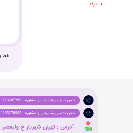
برند
خط چش
تلفن تماس پشتیبانی و مشاوره : 09123207268
تلفن تماس پشتیبانی و مشاوره : 02165278985