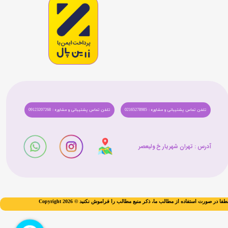
تلفن تماس پشتیبانی و مشاوره : 02165278985
تلفن تماس پشتیبانی و مشاوره : 09123207268