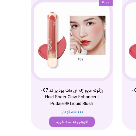
آمریکا
رژگونه مایع ژله ای مات پودایر کد 08 -
رژگونه مایع ژله ای مات پودایر کد 07 -
Fluid Sheer Glow Enhancer |
Pudaier® Liquid Blush
۸۰۰,۰۰۰ تومان
افزودن به سبد خرید