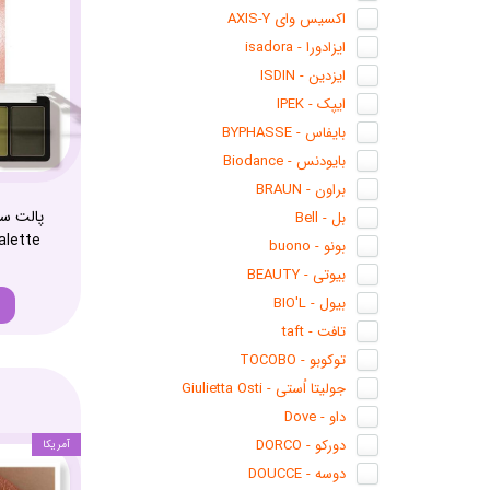
اکسیس وای AXIS-Y
ایزادورا - isadora
ایزدین - ISDIN
ایپک - IPEK
بایفاس - BYPHASSE
بایودنس - Biodance
براون - BRAUN
بل - Bell
lette
بونو - buono
بیوتی - BEAUTY
بیول - BIO'L
تافت - taft
توکوبو - TOCOBO
جولیتا اُستی - Giulietta Osti
داو - Dove
دورکو - DORCO
آمریکا
دوسه - DOUCCE