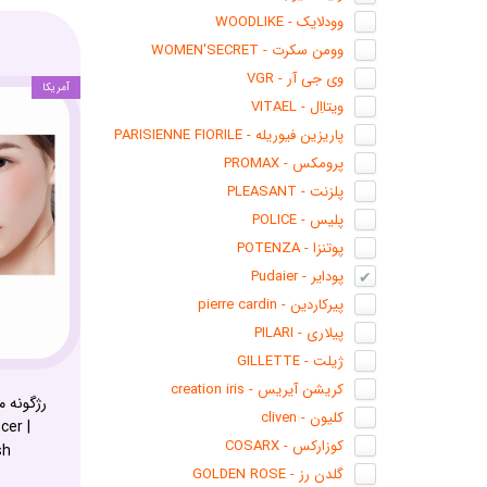
وودلایک - WOODLIKE
وومن سکرت - WOMEN'SECRET
وی جی آر - VGR
آمریکا
ویتااِل - VITAEL
پاریزین فیوریله - PARISIENNE FIORILE
پرومکس - PROMAX
پلزنت - PLEASANT
پلیس - POLICE
پوتنزا - POTENZA
پودایر - Pudaier
پیرکاردین - pierre cardin
پیلاری - PILARI
ژیلت - GILLETTE
کریشن آیریس - creation iris
کلیون - cliven
cer |
کوزارکس - COSARX
sh
گلدن رز - GOLDEN ROSE