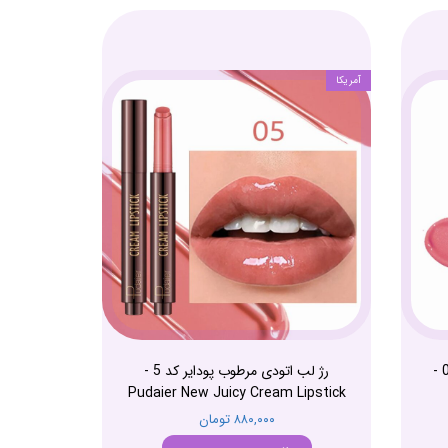
آمریکا
رژگونه مایع ژله ای مات پودایر کد 02 -
رژ لب اتودی مرطوب پودایر کد 5 -
Pudaier New Juicy Cream Lipstick
۸۸۰,۰۰۰ تومان