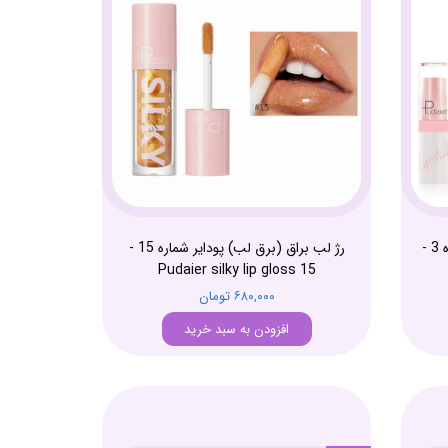
رژ لب جامد گلیتر طوفانی پودایر شماره 3 -
رژ لب براق (برق لب) پودایر شماره 15 -
Pudaier silky lip gloss 15
۶۸۰,۰۰۰ تومان
افزودن به سبد خرید