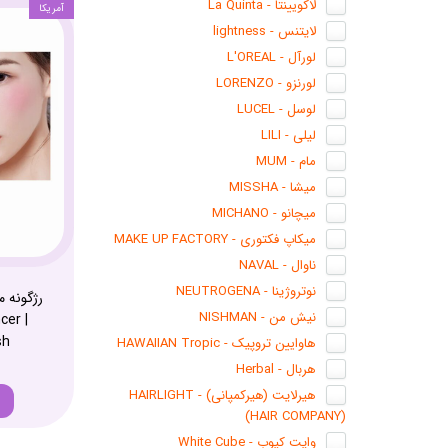
لاکویینتا - La Quinta
آمریکا
لایتنس - lightness
لورآل - L'OREAL
لورنزو - LORENZO
لوسل - LUCEL
لیلی - LILI
مام - MUM
میشا - MISSHA
میچانو - MICHANO
میکاپ فکتوری - MAKE UP FACTORY
ناوال - NAVAL
نوتروژینا - NEUTROGENA
نیش من - NISHMAN
cer |
sh
هاوایین تروپیک - HAWAIIAN Tropic
هربال - Herbal
هیرلایت (هیرکمپانی) - HAIRLIGHT
(HAIR COMPANY)
وایت کیوب - White Cube